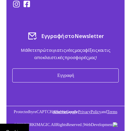
Εγγραφή στο Newsletter
Μάθετε πρώτοι για τις νέες μας αφίξεις και τις
αποκλειστικές προσφορές μας!
Εγγραφή
Protected by reCAPTCHA and the Google
Terms of Service
apply.
Privacy Policy
and
© 2026 KIRKI MAGIC. All Rights Reserved. | Web Development