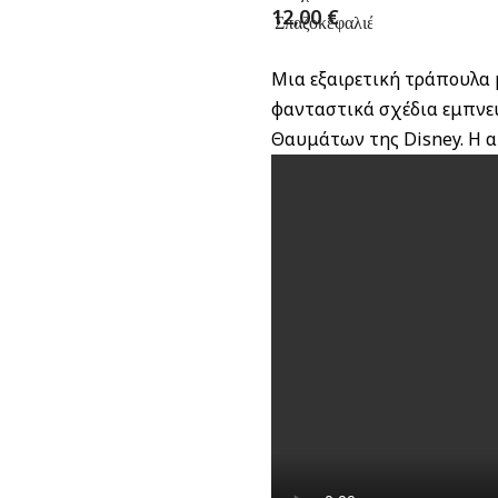
12,00
€
Σπαζοκεφαλιές
Μια εξαιρετική τράπουλα μ
φανταστικά σχέδια εμπνε
Θαυμάτων της Disney. Η 