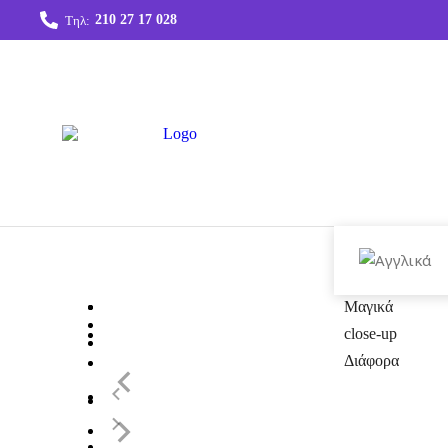
210 27 17 028
Τηλ:
Μαγικά Κόλπα
Τρ
Μαγικά
σκηνής
Μαγικά
close-up
Διάφορα