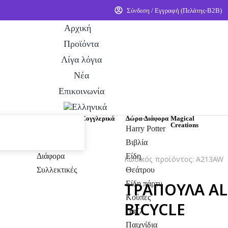
Σύνδεση / Εγγραφή (Πελάτης-Β2Β)
Αρχική
Προϊόντα
Λίγα λόγια
Νέα
Επικοινωνία
υκ - Φάρσες
Τράπουλες
Ζογγλερικά
Δώρα-Διάφορα
Magical
Creations
Απλές
Harry Potter
Για κόλπα
Βιβλία
Διάφορα
Είδη
Κωδικός προϊόντος: A213AW
Συλλεκτικές
Θεάτρου
ΤΡΑΠΟΥΛΑ A
Είδη πάρτυ
Κούπες
BICYCLE
Παζλ
Παιχνίδια