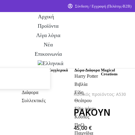
Σύνδεση / Εγγραφή (Πελάτης-Β2Β)
Αρχική
Προϊόντα
Λίγα λόγια
Νέα
Επικοινωνία
υκ - Φάρσες
Τράπουλες
Ζογγλερικά
Δώρα-Διάφορα
Magical
Creations
Απλές
Harry Potter
Για κόλπα
Βιβλία
Διάφορα
Είδη
Κωδικός προϊόντος: A530
Συλλεκτικές
Θεάτρου
ΡΑΚΟΥΝ
Είδη πάρτυ
Κούπες
Παζλ
45,00
€
Παιχνίδια