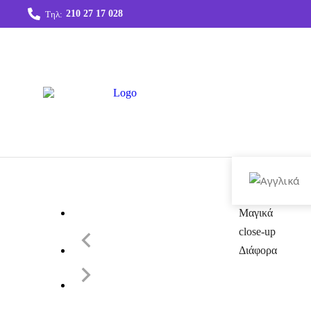
210 27 17 028
Τηλ:
Μαγικά Κόλπα
Τρ
Μαγικά
σκηνής
Μαγικά
close-up
Διάφορα