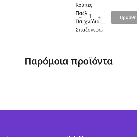
Κούπες
Παζλ
﹣
﹢
Προσθή
Παιχνίδια
Σπαζοκεφαλιές
Παρόμοια προϊόντα