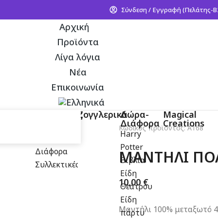
Σύνδεση / Εγγραφή (Πελάτης-Β
Αρχική
Προϊόντα
Λίγα λόγια
Νέα
Επικοινωνία
ρυκ -
Τράπουλες
Ζογγλερικά
Δώρα-
Magical
άρσες
Διάφορα
Creations
Απλές
Κωδικός προϊόντος: A168
Harry
Για κόλπα
Potter
Διάφορα
ΜΑΝΤΗΛΙ ΠΟ
Βιβλία
Συλλεκτικές
Είδη
10,00
€
Θεάτρου
Είδη
Μαντήλι 100% μεταξωτό 4
πάρτυ