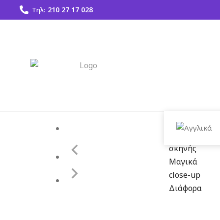
210 27 17 028
Τηλ:
Μαγικά
Τ
Κόλπα
Φ
Μαγικά
σκηνής
Μαγικά
close-up
Διάφορα